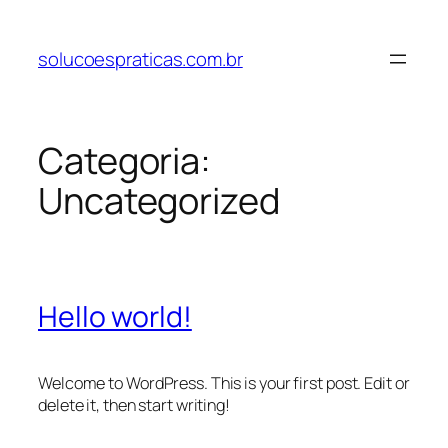
Pular
para
solucoespraticas.com.br
o
conteúdo
Categoria:
Uncategorized
Hello world!
Welcome to WordPress. This is your first post. Edit or
delete it, then start writing!